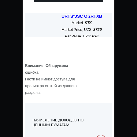
URTS*JSC O'zRTXB
ALKB
Market:
STK
Market Price, UZS:
8720
Mar
Par Value, UZS:
630
P
Market Cap, bn UZS:
3268,187
Market
Внимание! Обнаружена
ошибка
Гости
не имеют доступа для
просмотра статей из данного
раздела.
НАЧИСЛЕНИЕ ДОХОДОВ ПО
ЦЕННЫМ БУМАГАМ
<
>