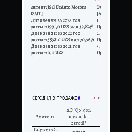
[URTS]
Эмитент:
JSC UzAuto Motors
Эмитент:
JSC Olmal
од
[UZMT]
[AGMKP]
 123,80%
1. Дивиденды за 2023 год
1. Дивиденды за 202
од
Простые: 1991,0 UZS или 39,82%
Привил.: 0,0 UZS ил
 60,63%
2. Дивиденды за 2022 год
2. Дивиденды за 202
од
Простые: 3538,0 UZS или 70,76%
Привилег.: 0,0 UZS 
и 412,70%
3. Дивиденды за 2021 год
3. Дивиденды за 202
Простые: 0,0 UZS
Привил.: 0.0 UZS ил
<
>
#
СЕГОДНЯ В ПРОДАЖЕ
АО
АО "Qo`qon
ekeksperti
Эмитент
mexanika
Эмитент
"Na
za"
zavodi"
s
Биржевой
Биржевой