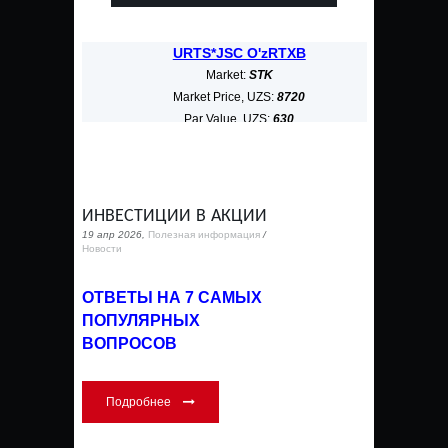
URTS*JSC O'zRTXB
ALKB*JS
Market:
STK
Mar
Market Price, UZS:
8720
Market P
Par Value, UZS:
630
Par Va
Market Cap, bn UZS:
3268,187
Market Cap,
ИНВЕСТИЦИИ В АКЦИИ
19 апр 2026,
Полезная информация
/
Новости
ОТВЕТЫ НА 7 САМЫХ
ПОПУЛЯРНЫХ
ВОПРОСОВ
Подробнее