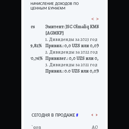
НАЧИСЛЕНИЕ ДОХОДОВ ПО
ЦЕННЫМ БУМАГАМ
<
>
zAuto Motors
Эмитент:
JSC Olmaliq KMK
Эмитент:
JS
[AGMKP]
[UZMK, UZM
 2023 год
1. Дивиденды за 2023 год
1. Дивиденд
 UZS или 39,82%
Привил.: 0,0 UZS или 0,0%
Простые: 0,
 2022 год
2. Дивиденды за 2022 год
Привил.: 30
 UZS или 70,76%
Привилег.: 0,0 UZS или 0,0%
2. Дивиденд
 2021 год
3. Дивиденды за 2021 год
были начис
ZS
Привил.: 0.0 UZS или 0,0%
Простые: 683
и Привил.: 
2. Дивиденд
Простые: 528
Привил.: 30
<
>
#
СЕГОДНЯ В ПРОДАЖЕ
АО "Qo`qon
АО